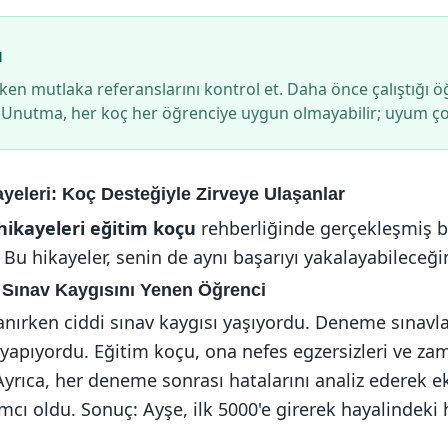
u
en mutlaka referanslarını kontrol et. Daha önce çalıştığı ö
e. Unutma, her koç her öğrenciye uygun olmayabilir; uyum ç
yeleri: Koç Desteğiyle Zirveye Ulaşanlar
hikayeleri eğitim koçu
rehberliğinde gerçekleşmiş ba
Bu hikayeler, senin de aynı başarıyı yakalayabileceği
 Sınav Kaygısını Yenen Öğrenci
anırken ciddi sınav kaygısı yaşıyordu. Deneme sınavla
ş yapıyordu. Eğitim koçu, ona nefes egzersizleri ve z
 Ayrıca, her deneme sonrası hatalarını analiz ederek ek
cı oldu. Sonuç: Ayşe, ilk 5000'e girerek hayalindeki