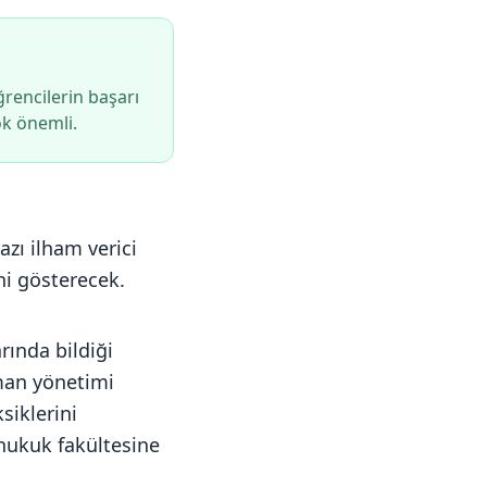
ğrencilerin başarı
ok önemli.
zı ilham verici
ni gösterecek.
rında bildiği
aman yönetimi
siklerini
 hukuk fakültesine