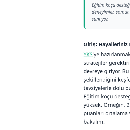
Eğitim koçu desteği
deneyimler, somut v
sunuyor.
Giriş: Hayalleriniz
YKS
'ye hazırlanmak
stratejiler gerekti
devreye giriyor. Bu
şekillendiğini keş
tavsiyelerle dolu b
Eğitim koçu desteği
yüksek. Örneğin, 20
puanları ortalama %
bakalım.