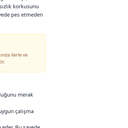
ısızlık korkusunu
sayede pes etmeden
ında ilerle ve
ir.
lduğunu merak
 uygun çalışma
e eder. Bu sayede