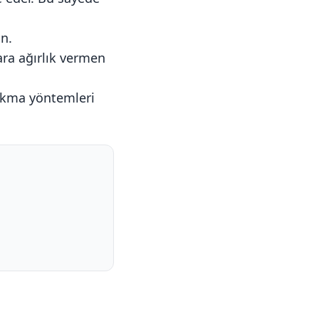
in.
ara ağırlık vermen
çıkma yöntemleri