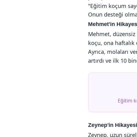
"Eğitim koçum saye
Onun desteği olmas
Mehmet'in Hikayes
Mehmet, düzensiz ç
koçu, ona haftalık 
Ayrıca, molaları v
artırdı ve ilk 10 bin
Eğitim k
Zeynep'in Hikayes
Zeynep, uzun süre