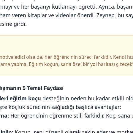
mayı ve her başarıyı kutlamayı öğretti. Ayrıca, başar
lham veren kitaplar ve videolar önerdi. Zeynep, bu 
esine girdi.
otive edici olsa da, her öğrencinin süreci farklıdır. Kendi hız
lama yapma. Eğitim koçun, sana özel bir yol haritası çizecekt
lışmanın 5 Temel Faydası
leri eğitim koçu
desteğinin neden bu kadar etkili o
İşte koçluk sürecinin sağladığı başlıca avantajlar:
ama:
Her öğrencinin öğrenme stili farklıdır. Koç, sana
iplin:
Koçun, seni düzenli olarak takip eder ve motiv