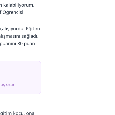
n kalabiliyorum.
f Öğrencisi
çalışıyordu. Eğitim
alışmasını sağladı.
 puanını 80 puan
tış oranı
ğitim koçu, ona