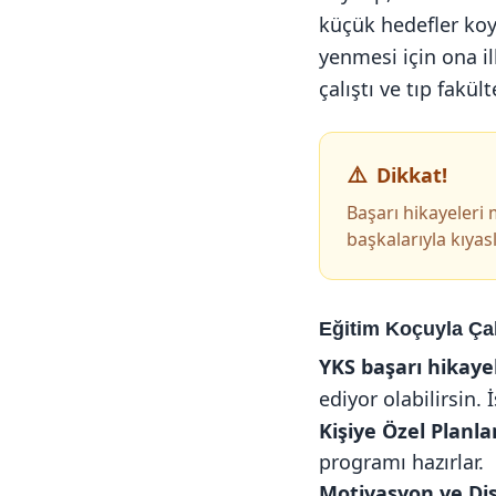
küçük hedefler koy
yenmesi için ona i
çalıştı ve tıp fakült
Dikkat!
Başarı hikayeleri m
başkalarıyla kıyas
Eğitim Koçuyla Ça
YKS başarı hikaye
ediyor olabilirsin. 
Kişiye Özel Planl
programı hazırlar.
Motivasyon ve Dis