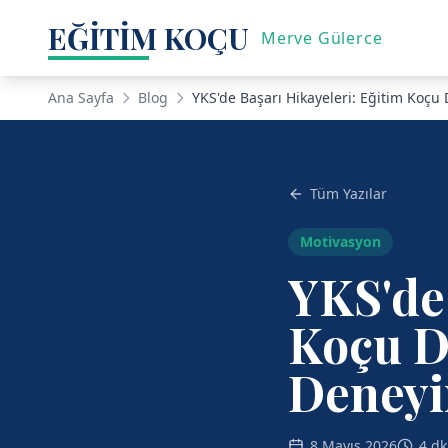
EĞİTİM KOÇU
Merve Gülerce
Ana Sayfa
Blog
YKS'de Başarı Hikayeleri: Eğitim Koçu
Tüm Yazılar
Motivasyon
YKS'de 
Koçu D
Deneyi
8 Mayıs 2026
4 d