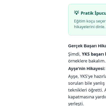
Pratik İpuc
Eğitim koçu seçerk
hikayelerini dinl
Gerçek Başarı Hika
Şimdi,
YKS başarı 
örneklere bakalım. 
Ayşe'nin Hikayesi:
Ayşe, YKS'ye hazırl
soruları bile yanlı
teknikleri öğretti.
kapatmasına yardım
yerleşti.