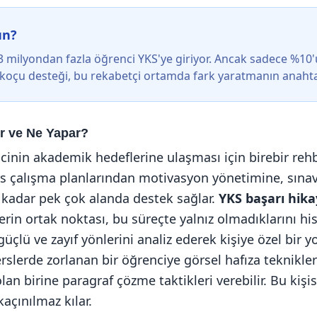
un?
 3 milyondan fazla öğrenci YKS'ye giriyor. Ancak sadece %10'
m koçu desteği, bu rekabetçi ortamda fark yaratmanın anahta
r ve Ne Yapar?
cinin akademik hedeflerine ulaşması için birebir reh
rs çalışma planlarından motivasyon yönetimine, sınav 
kadar pek çok alanda destek sağlar.
YKS başarı hika
lerin ortak noktası, bu süreçte yalnız olmadıklarını hi
üçlü ve zayıf yönlerini analiz ederek kişiye özel bir yol
rslerde zorlanan bir öğrenciye görsel hafıza teknikler
lan birine paragraf çözme taktikleri verebilir. Bu kişis
kaçınılmaz kılar.