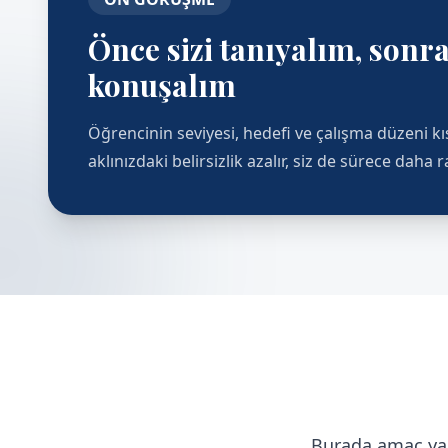
Önce sizi tanıyalım, son
konuşalım
Öğrencinin seviyesi, hedefi ve çalışma düzeni k
aklınızdaki belirsizlik azalır, siz de sürece daha 
Burada amaç yal