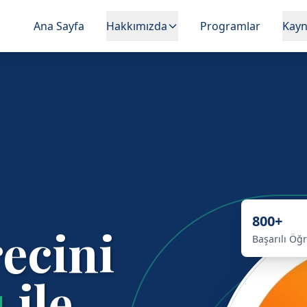
Ana Sayfa
Hakkımızda
Programlar
Kayn
800+
recini
Başarılı Öğ
u
ile