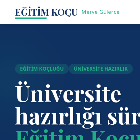
EĞİTİM KOÇU
Merve Gülerce
EĞİTİM KOÇLUĞU
ÜNİVERSİTE HAZIRLIK
Üniversite
hazırlığı sü
Eğitim Koç