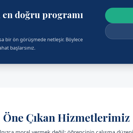
ra en doğru programı
ısa bir ön görüşmede netleşir. Böylece
rahat başlarsınız.
Öne Çıkan Hizmetlerimiz
nızca moral vermek değil; öğrencinin çalışma düzen