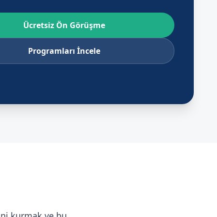
Ücretsiz Ön Görüşme
Programları İncele
ini kurmak ve bu