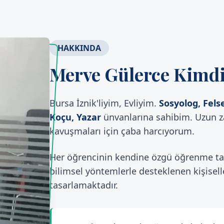
HAKKINDA
Merve Gülerce Kimd
Bursa İznik'liyim, Evliyim.
Sosyolog, Fel
Koçu, Yazar
ünvanlarına sahibim. Uzun za
kavuşmaları için çaba harcıyorum.
Her öğrencinin kendine özgü öğrenme tarz
bilimsel yöntemlerle desteklenen kişisell
tasarlamaktadır.